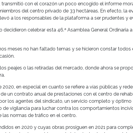
transmitió con el corazón un poco encogido el informe mor
miembros del centro privado de 33 hectáreas. En efecto, la ev
evó a los responsables de la plataforma a ser prudentes y evi
 decidieron celebrar esta 46.ª Asamblea General Ordinaria a 
ltimos meses no han faltado temas y se hicieron constar todos
casión.
 los peajes o las retiradas del mercado, donde ahora se prop
ra.
020, en especial en cuanto se refiere a vías públicas y redes
 de un contrato anual de prestaciones con el centro de rehabil
r los agentes del sindicato, un servicio completo y óptimo 
o de vigilancia para luchar contra los comportamientos incívic
 las normas de tráfico en el centro.
didos en 2020 y cuyas obras prosiguen en 2021 para comple