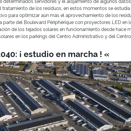
de determinados servidores y el alojamiento de algunos datos 
el tratamiento de los residuos, en estos momentos se estudia
ectivo para optimizar aún más el aprovechamiento de los resid
una parte del Boulevard Périphérique con proyectores LED en
ación de los tejados solares en funcionamiento desde hace m
olares en los parkings del Centro Administrativo y del Centro
040: ¡ estudio en marcha ! «