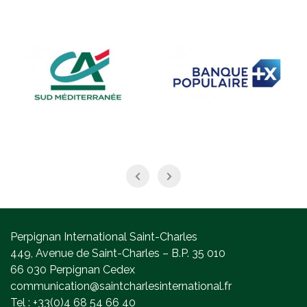
Perpignan International Saint-Charles
449, Avenue de Saint-Charles – B.P. 35 010
66 030 Perpignan Cedex
communication@saintcharlesinternational.fr
Tel : +33(0)4 68 54 66 40