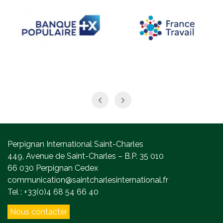
Perpignan International Saint-Charles
449, Avenue de Saint-Charles – B.P. 35 010
66 030 Perpignan Cedex
communication@saintcharlesinternational.fr
Tel : +33(0)4 68 54 66 40
Nous contacter