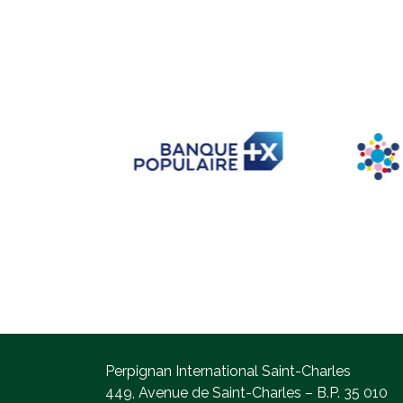
Perpignan International Saint-Charles
449, Avenue de Saint-Charles – B.P. 35 010