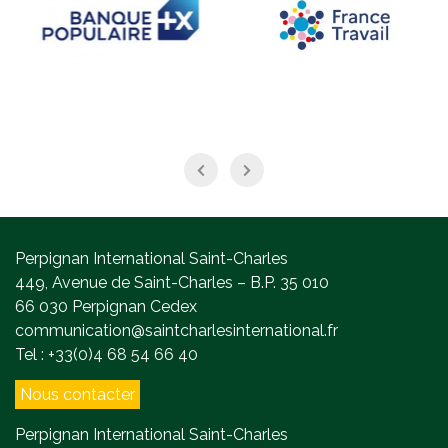
Perpignan International Saint-Charles
449, Avenue de Saint-Charles – B.P. 35 010
66 030 Perpignan Cedex
communication@saintcharlesinternational.fr
Tel : +33(0)4 68 54 66 40
Nous contacter
Perpignan International Saint-Charles