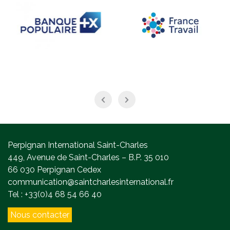
Perpignan International Saint-Charles
449, Avenue de Saint-Charles – B.P. 35 010
66 030 Perpignan Cedex
communication@saintcharlesinternational.fr
Tel : +33(0)4 68 54 66 40
Nous contacter