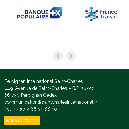
Perpignan International Saint-Charles
449, Avenue de Saint-Charles – B.P. 35 010
66 030 Perpignan Cedex
communication@saintcharlesinternational.fr
Tel : +33(0)4 68 54 66 40
Nous contacter