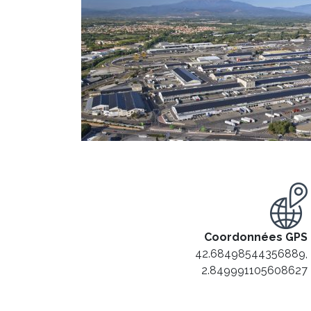
Coordonnées GPS
42.68498544356889,
2.849991105608627