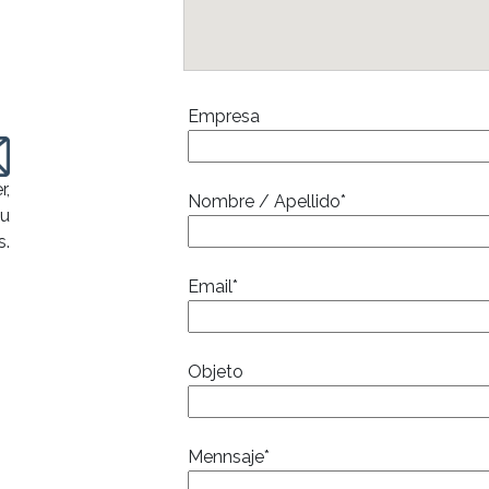
Empresa
r,
Nombre / Apellido*
au
s.
Email*
Objeto
Mennsaje*