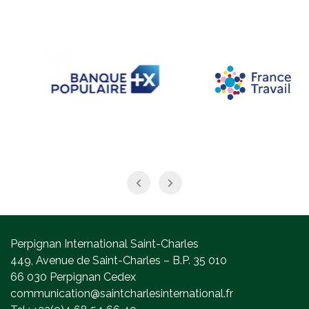
Perpignan International Saint-Charles
449, Avenue de Saint-Charles – B.P. 35 010
66 030 Perpignan Cedex
communication@saintcharlesinternational.fr