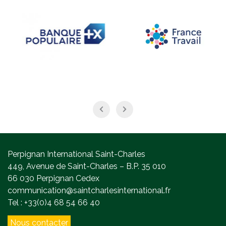
Perpignan International Saint-Charles
449, Avenue de Saint-Charles – B.P. 35 010
66 030 Perpignan Cedex
communication@saintcharlesinternational.fr
Tel : +33(0)4 68 54 66 40
Nous contacter