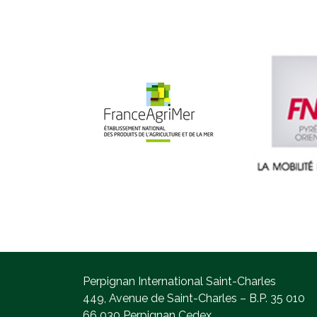
Perpignan International Saint-Charles
449, Avenue de Saint-Charles – B.P. 35 010
66 030 Perpignan Cedex