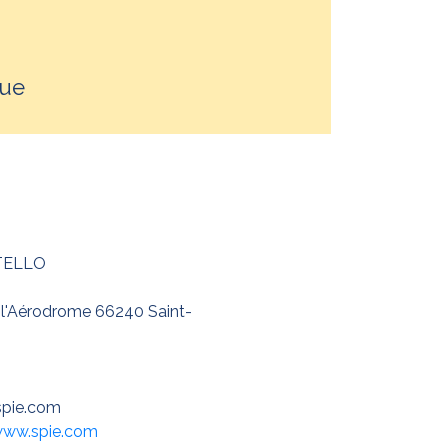
que
ITELLO
 l'Aérodrome 66240 Saint-
@spie.com
www.spie.com