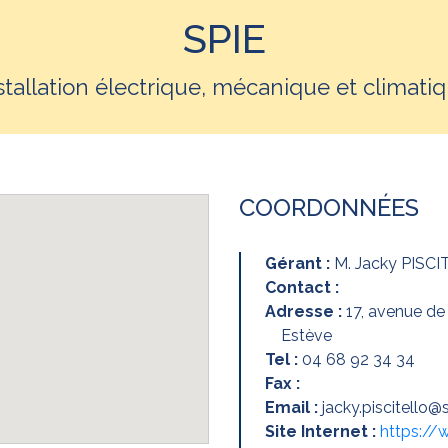
SPIE
stallation électrique, mécanique et climati
COORDONNÉES
Gérant :
M. Jacky PISC
Contact :
Adresse :
17, avenue de
Estève
Tel :
04 68 92 34 34
Fax :
Email :
jacky.piscitello
Site Internet :
https://