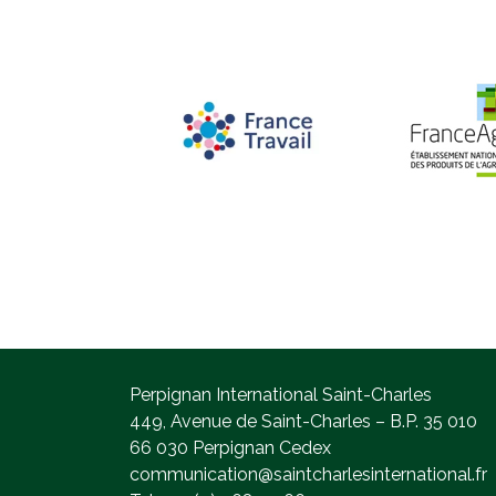
Perpignan International Saint-Charles
449, Avenue de Saint-Charles – B.P. 35 010
66 030 Perpignan Cedex
communication@saintcharlesinternational.fr