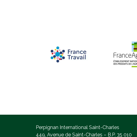
Perpignan International Saint-Charles
449, Avenue de Saint-Charles – B.P. 35 010