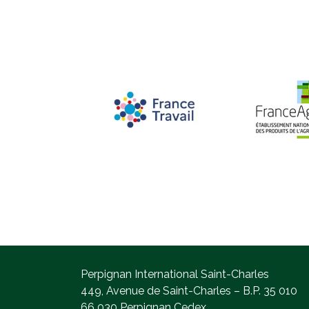
Perpignan International Saint-Charles
449, Avenue de Saint-Charles – B.P. 35 010
66 030 Perpignan Cedex