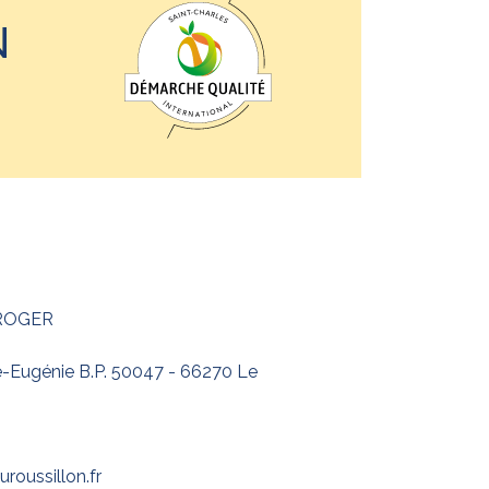
N
 ROGER
te-Eugénie B.P. 50047 - 66270 Le
roussillon.fr