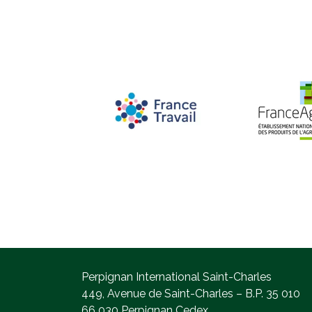
Perpignan International Saint-Charles
449, Avenue de Saint-Charles – B.P. 35 010
66 030 Perpignan Cedex