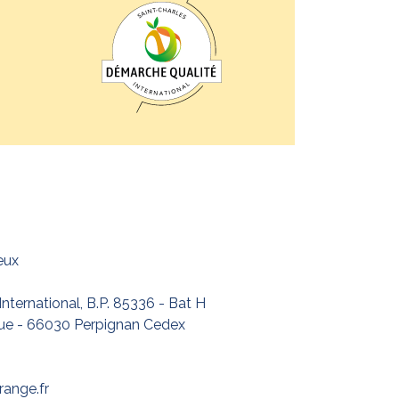
eux
International, B.P. 85336 - Bat H
que - 66030 Perpignan Cedex
range.fr