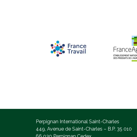
Perpignan International Saint-Charles
449, Avenue de Saint-Charles – B.P. 35 010
66 030 Perpignan Cedex