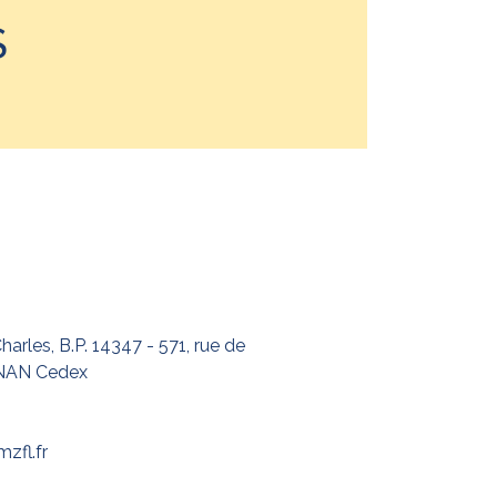
S
arles, B.P. 14347 - 571, rue de
GNAN Cedex
zfl.fr