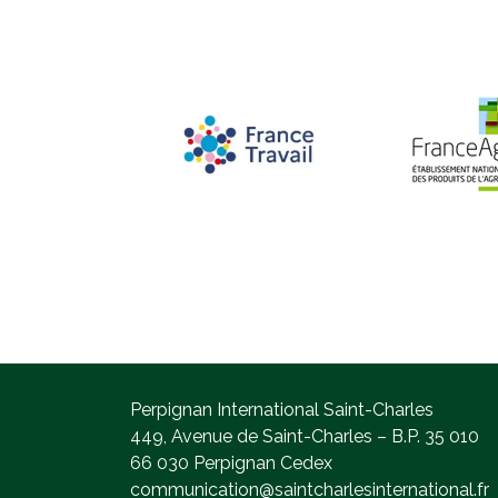
Perpignan International Saint-Charles
449, Avenue de Saint-Charles – B.P. 35 010
66 030 Perpignan Cedex
communication@saintcharlesinternational.fr