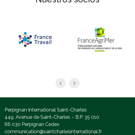
Perpignan International Saint-Charles
449, Avenue de Saint-Charles – B.P. 35 010
66 030 Perpignan Cedex
communication@saintcharlesinternational.fr