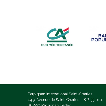
Perpignan International Saint-Charles
449, Avenue de Saint-Charles – B.P. 35 010
66 030 Perpignan Cedex