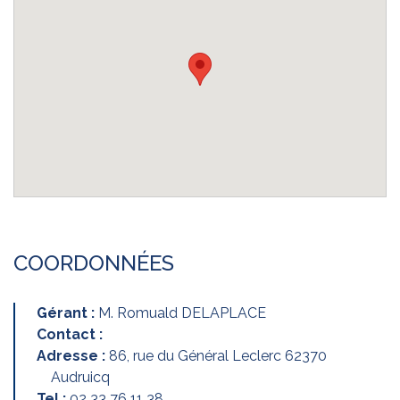
COORDONNÉES
Gérant :
M. Romuald DELAPLACE
Contact :
Adresse :
86, rue du Général Leclerc 62370
Audruicq
Tel :
02 33 76 11 38