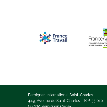
Perpignan International Saint-Charles
449, Avenue de Saint-Charles – B.P. 35 010
66 030 Perpignan Cedex