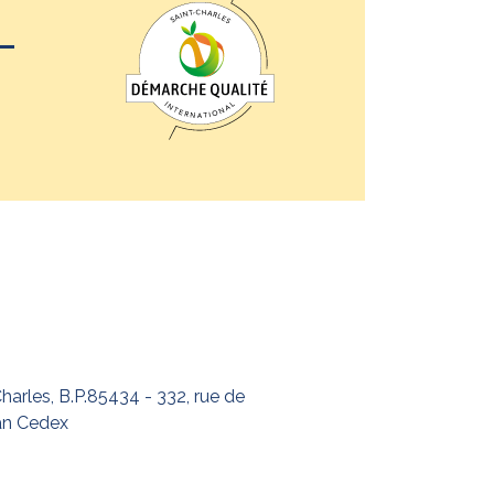
–
harles, B.P.85434 - 332, rue de
an Cedex