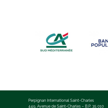
Perpignan International Saint-Charles
449, Avenue de Saint-Charles – B.P. 35 010