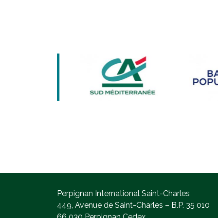
Perpignan International Saint-Charles
449, Avenue de Saint-Charles – B.P. 35 010
66 030 Perpignan Cedex