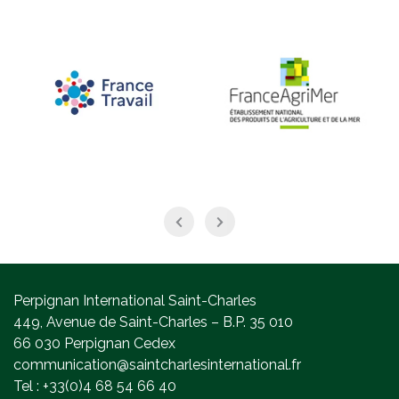
Perpignan International Saint-Charles
449, Avenue de Saint-Charles – B.P. 35 010
66 030 Perpignan Cedex
communication@saintcharlesinternational.fr
Tel : +33(0)4 68 54 66 40