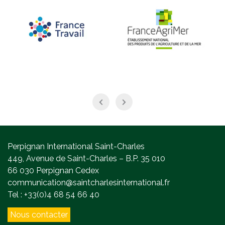
Perpignan International Saint-Charles
449, Avenue de Saint-Charles – B.P. 35 010
66 030 Perpignan Cedex
communication@saintcharlesinternational.fr
Tel : +33(0)4 68 54 66 40
Nous contacter