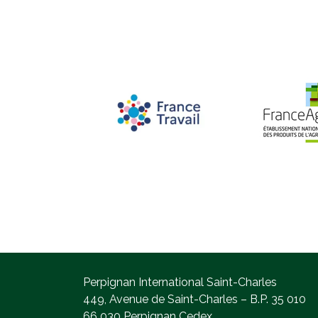
Perpignan International Saint-Charles
449, Avenue de Saint-Charles – B.P. 35 010
66 030 Perpignan Cedex