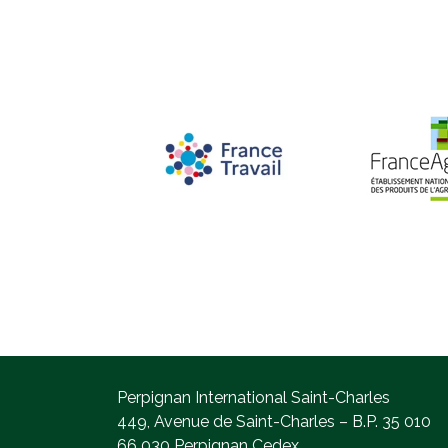
Perpignan International Saint-Charles
449, Avenue de Saint-Charles – B.P. 35 010
66 030 Perpignan Cedex