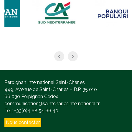
Perpignan International Saint-Charles
449, Avenue de Saint-Charles – B.P. 35 010
66 030 Perpignan Cedex
communication@saintcharlesinternational.fr
Tel : +33(0)4 68 54 66 40
Nous contacter