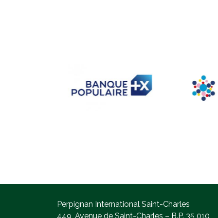
Perpignan International Saint-Charles
449, Avenue de Saint-Charles – B.P. 35 010